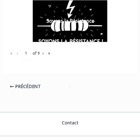
Soyons la Résistance
«
‹
of
9
›
»
PRÉCÉDENT
Contact