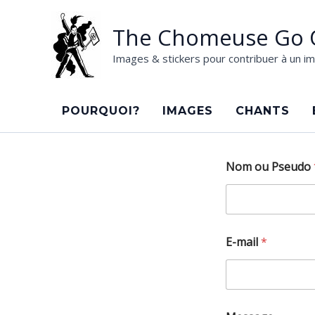
Aller
au
The Chomeuse Go 
contenu
Images & stickers pour contribuer à un im
POURQUOI?
IMAGES
CHANTS
Nom ou Pseudo
N
E-mail
*
o
m
*
E
-
m