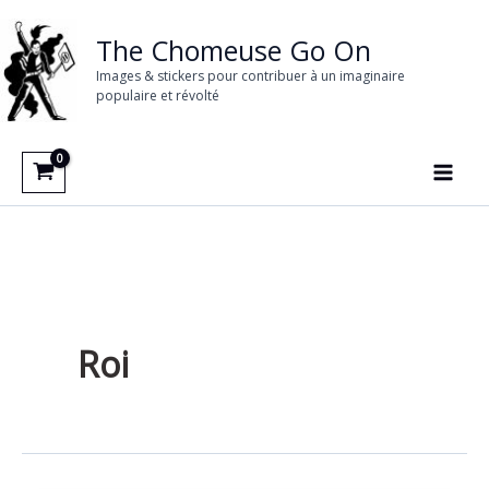
Aller
au
The Chomeuse Go On
contenu
Images & stickers pour contribuer à un imaginaire
populaire et révolté
Roi